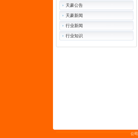
天豪公告
天豪新闻
行业新闻
行业知识
公司