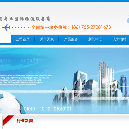
公司首页
关于天豪
产品服务
新闻中心
人才招聘
行业新闻