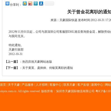
分享到：
关于曾金花离职的通
来源：
天豪国际快递
发布时间:2012-10-31 17:
2012年11月01日起，公司与原深圳公司客服部DHL港后查询曾金花，解除劳
与我司无关。
特此通知。
天豪行政部
2012-10-31
【上一篇】
：
热烈庆祝天豪网站改版
【下一篇】
：
关于黄英、庞帅帅、何银英离职的通知
首页
|
关于天豪
|
产品服务
|
人才招聘
|
客服中心
|
联系天豪
|
客户反馈
|
新闻中心
|
网站
011 skyex.com.cn .All rights reserved. 版权所有：深圳市天豪国际物流有限公司
粤ICP备110